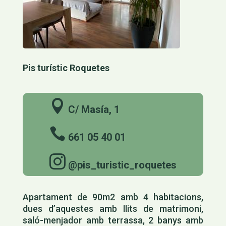
Pis turístic Roquetes

C/ Masía, 1

661 05 40 01

@pis_turistic_roquetes
Apartament de 90m2 amb 4 habitacions,
dues d’aquestes amb llits de matrimoni,
saló-menjador amb terrassa, 2 banys amb