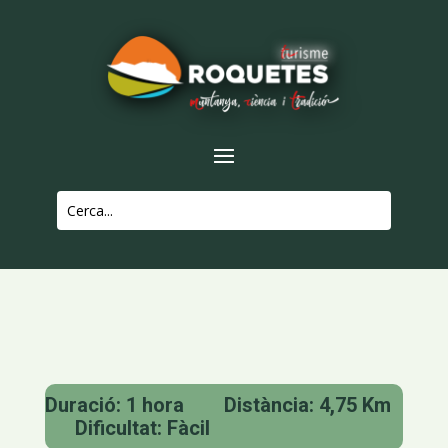
Duració: 1 hora Distància: 4,75 Km
Dificultat: Fàcil